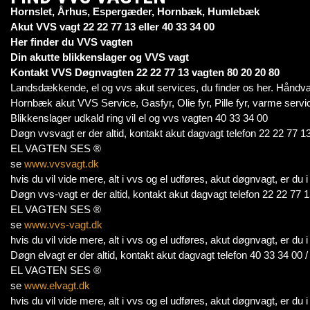
Hornslet, Århus, Espergæder, Hornbæk, Humlebæk
Akut VVS vagt 22 22 77 13 eller 40 33 34 00
Her finder du VVS vagten
Din akutte blikkenslager og VVS vagt
Kontakt VVS Døgnvagten 22 22 77 13 vagten 80 20 20 80
Landsdækkende, el og vvs akut services, du finder os her. Håndv
Hornbæk akut VVS Service, Gasfyr, Olie fyr, Pille fyr, varme servi
Blikkenslager udkald ring vil el og vvs vagten 40 33 34 00
Døgn vvsvagt er der altid, kontakt akut dagvagt telefon 22 22 77 13
EL VAGTEN SES ®
se
www.vvsvagt.dk
hvis du vil vide mere, alt i vvs og el udføres, akut døgnvagt, er du
Døgn vvs-vagt er der altid, kontakt akut dagvagt telefon 22 22 77 1
EL VAGTEN SES ®
se
www.vvs-vagt.dk
hvis du vil vide mere, alt i vvs og el udføres, akut døgnvagt, er du
Døgn elvagt er der altid, kontakt akut dagvagt telefon 40 33 34 00 
EL VAGTEN SES ®
se
www.elvagt.dk
hvis du vil vide mere, alt i vvs og el udføres, akut døgnvagt, er du