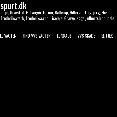
spurt.dk
eleje, Græsted, Helsingør, Farum, Ballerup, Hillerød, Tingbjerg, Husum,
 Frederiksværk, Frederikssund, Liseleje, Græve, Køge., Albertslund, hele
 EL VAGTEN
FIND VVS VAGTEN
EL SKADE
VVS SKADE
EL TJEK