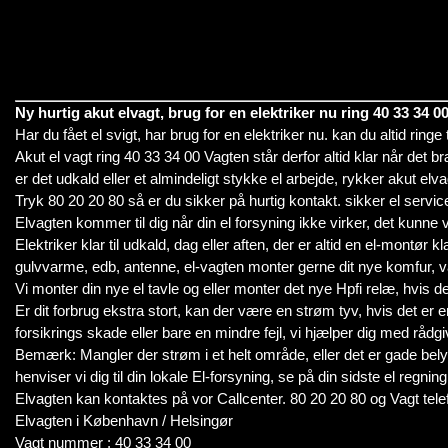
Ny hurtig akut elvagt, brug for en elektriker nu ring 40 33 34 0
Har du fået el svigt, har brug for en elektriker nu. kan du altid ringe ti
Akut el vagt ring 40 33 34 00 Vagten står derfor altid klar når det b
er det udkald eller et almindeligt stykke el arbejde, rykker akut elva
Tryk 80 20 20 80 så er du sikker på hurtig kontakt. sikker el servic
Elvagten kommer til dig når din el forsyning ikke virker, det kunne væ
Elektriker klar til udkald, dag eller aften, der er altid en el-montør 
gulvvarme, edb, antenne, el-vagten monter gerne dit nye komfur, v
Vi monter din nye el tavle og eller monter det nye Hpfi relæ, hvis de
Er dit forbrug ekstra stort, kan der være en strøm tyv, hvis det er e
forsikrings skade eller bare en mindre fejl, vi hjælper dig med rådgi
Bemærk: Mangler der strøm i et helt område, eller det er gade bely
henviser vi dig til din lokale El-forsyning, se på din sidste el regning
Elvagten kan kontaktes på vor Callcenter. 80 20 20 80 og Vagt tele
Elvagten i København / Helsingør
Vagt nummer : 40 33 34 00