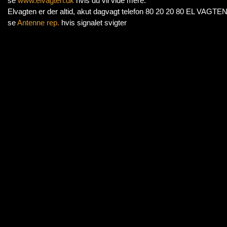
se
www.elvagten.dk
hvis du vil vide mere.
Elvagten er der altid, akut dagvagt telefon 80 20 20 80 EL VAGT
se
Antenne rep.
hvis signalet svigter