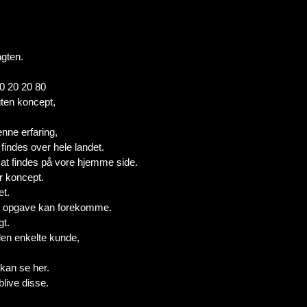
gten.
80 20 20 80
ten koncept,
nne erfaring,
findes over hele landet.
at findes på vore hjemme side.
r koncept.
et.
akut opgave kan forekomme.
gt.
den enkelte kunde,
 kan se her.
blive disse.