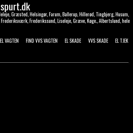
spurt.dk
eleje, Græsted, Helsingør, Farum, Ballerup, Hillerød, Tingbjerg, Husum,
 Frederiksværk, Frederikssund, Liseleje, Græve, Køge., Albertslund, hele
 EL VAGTEN
FIND VVS VAGTEN
EL SKADE
VVS SKADE
EL TJEK