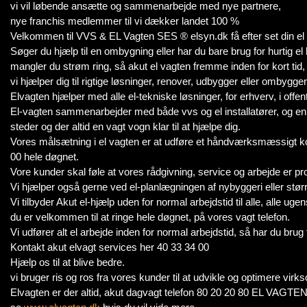
vi vil løbende ansætte og sammenarbejde med nye partnere,
nye franchis medlemmer til vi dækker landet 100 %
Velkommen til VVS & EL Vagten SES ® elsyn.dk få efter set din el 
Søger du hjælp til en ombygning eller har du bare brug for hurtig el 
mangler du strøm ring, så akut el vagten fremme inden for kort tid,
vi hjælper dig til rigtige løsninger, renover, udbygger eller ombygger 
Elvagten hjælper med alle el-tekniske løsninger, for erhverv, i offent
El-vagten sammenarbejder med både vvs og el installatører, og en str
steder og der altid en vagt vogn klar til at hjælpe dig.
Vores målsætning i el vagten er at udføre et håndværksmæssigt korrek
00 hele døgnet.
Vore kunder skal føle at vores rådgivning, service og arbejde er pro
Vi hjælper også gerne ved el-planlægningen af nybyggeri eller størr
Vi tilbyder Akut el-hjælp uden for normal arbejdstid til alle, alle uge
du er velkommen til at ringe hele døgnet, på vores vagt telefon.
Vi udfører alt el arbejde inden for normal arbejdstid, så har du brug 
Kontakt akut elvagt services her 40 33 34 00
Hjælp os til at blive bedre.
vi bruger ris og ros fra vores kunder til at udvikle og optimere vir
Elvagten er der altid, akut dagvagt telefon 80 20 20 80 EL VAGT