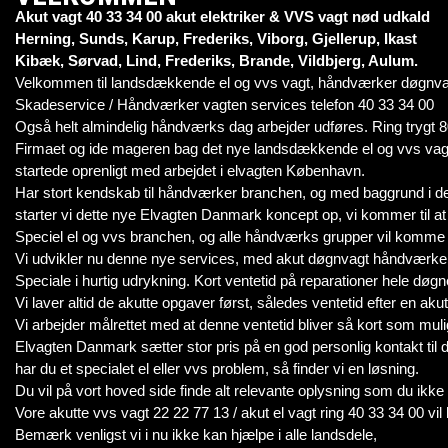
Akut vagt 40 33 34 00 akut elektriker & VVS vagt nød udkald
Herning, Sunds, Karup, Frederiks, Viborg, Gjellerup, Ikast
Kibæk, Sørvad, Lind, Frederiks, Brande, Vildbjerg, Aulum.
Velkommen til landsdækkende el og vvs vagt, håndværker døgnva
Skadeservice / Håndværker vagten services telefon 40 33 34 00
Også helt almindelig håndværks dag arbejder udføres. Ring trygt 
Firmaet og ide mageren bag det nye landsdækkende el og vvs vag
startede oprenligt med arbejdet i elvagten København.
Har stort kendskab til håndværker branchen, og med baggrund i de
starter vi dette nye Elvagten Danmark koncept op, vi kommer til at 
Speciel el og vvs branchen, og alle håndværks grupper vil komme 
Vi udvikler nu denne nye services, med akut døgnvagt håndværke
Speciale i hurtig udrykning. Kort ventetid på reparationer hele døgn
Vi laver altid de akutte opgaver først, således ventetid efter en 
Vi arbejder målrettet med at denne ventetid bliver så kort som muli
Elvagten Danmark sætter stor pris på en god personlig kontakt til 
har du et specialet el eller vvs problem, så finder vi en løsning.
Du vil på vort hoved side finde alt relevante oplysning som du ikke
Vore akutte vvs vagt 22 22 77 13 / akut el vagt ring 40 33 34 00 vil 
Bemærk venligst vi i nu ikke kan hjælpe i alle landsdele,