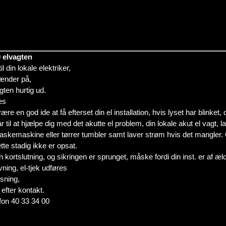
0 elvagten
l din lokale elektriker,
rænder på,
gten hurtig ud.
es
re en god ide at få efterset din el installation, hvis lyset har blinket
klar til at hjælpe dig med det akutte el problem, din lokale akut el vagt, 
askemaskine eller tørrer tumbler samt laver strøm hvis det mangler. O
tte stadig ikke er opsat.
n kortslutning, og sikringen er sprunget, måske fordi din inst. er af æl
vning, el-tjek udføres
sning,
 efter kontakt.
fon 40 33 34 00