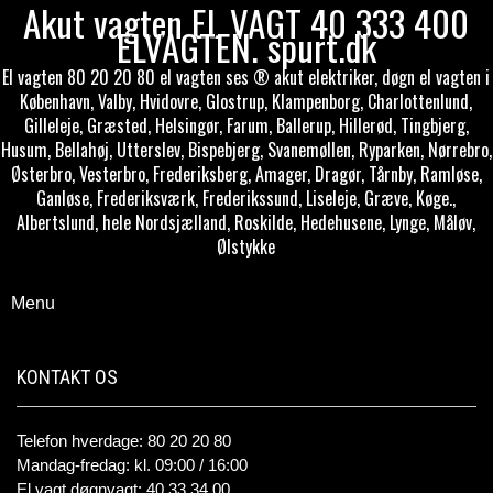
Akut vagten EL VAGT 40 333 400
ELVAGTEN. spurt.dk
El vagten 80 20 20 80 el vagten ses ® akut elektriker, døgn el vagten i
København, Valby, Hvidovre, Glostrup, Klampenborg, Charlottenlund,
Gilleleje, Græsted, Helsingør, Farum, Ballerup, Hillerød, Tingbjerg,
Husum, Bellahøj, Utterslev, Bispebjerg, Svanemøllen, Ryparken, Nørrebro,
Østerbro, Vesterbro, Frederiksberg, Amager, Dragør, Tårnby, Ramløse,
Ganløse, Frederiksværk, Frederikssund, Liseleje, Græve, Køge.,
Albertslund, hele Nordsjælland, Roskilde, Hedehusene, Lynge, Måløv,
Ølstykke
Menu
KONTAKT OS
Telefon hverdage: 80 20 20 80
Mandag-fredag: kl. 09:00 / 16:00
El vagt døgnvagt: 40 33 34 00