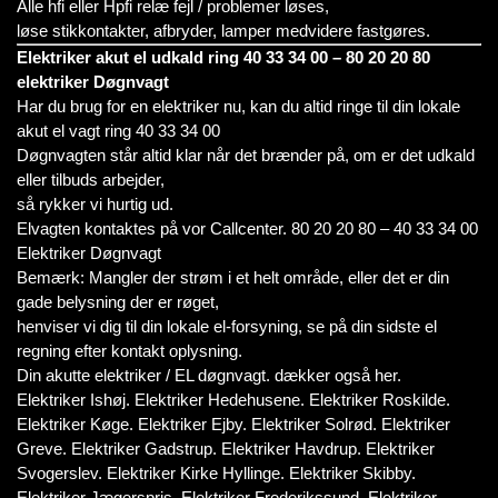
Alle hfi eller Hpfi relæ fejl / problemer løses,
løse stikkontakter, afbryder, lamper medvidere fastgøres.
Elektriker akut el udkald ring 40 33 34 00 – 80 20 20 80
elektriker Døgnvagt
Har du brug for en elektriker nu, kan du altid ringe til din lokale
akut el vagt ring 40 33 34 00
Døgnvagten står altid klar når det brænder på, om er det udkald
eller tilbuds arbejder,
så rykker vi hurtig ud.
Elvagten kontaktes på vor Callcenter. 80 20 20 80 – 40 33 34 00
Elektriker Døgnvagt
Bemærk: Mangler der strøm i et helt område, eller det er din
gade belysning der er røget,
henviser vi dig til din lokale el-forsyning, se på din sidste el
regning efter kontakt oplysning.
Din akutte elektriker / EL døgnvagt. dækker også her.
Elektriker Ishøj. Elektriker Hedehusene. Elektriker Roskilde.
Elektriker Køge. Elektriker Ejby. Elektriker Solrød. Elektriker
Greve. Elektriker Gadstrup. Elektriker Havdrup. Elektriker
Svogerslev. Elektriker Kirke Hyllinge. Elektriker Skibby.
Elektriker Jægerspris. Elektriker Frederikssund. Elektriker